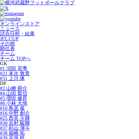
オンラインストア
ニュース
試合日程・結果
JFL CUP
その他
順位表
チーム
チーム TOPへ
GK
#1 沼田 晃季
#21 末次 敦貴
#31 上川 琢
DF
#2 山﨑 舜介
#4 山田 梨功
#5 増田 健昇
#8 小林 大地
#10 鳥居 俊
#16 中野 創介
#25 西見 斗輝
#30 吉村 駿輝
#37 杉山 弾斗
#38 箱崎 拓
#39 花房 稔