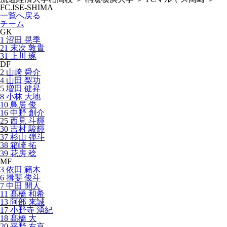
FC.ISE-SHIMA
一覧へ戻る
チーム
GK
1 沼田 晃季
21 末次 敦貴
31 上川 琢
DF
2 山﨑 舜介
4 山田 梨功
5 増田 健昇
8 小林 大地
10 鳥居 俊
16 中野 創介
25 西見 斗輝
30 吉村 駿輝
37 杉山 弾斗
38 箱崎 拓
39 花房 稔
MF
3 依田 籟木
6 揖斐 俊斗
7 中田 開人
11 髙橋 和希
13 阿部 来誠
17 小野寺 湧紀
18 髙橋 大
20 平野 右京