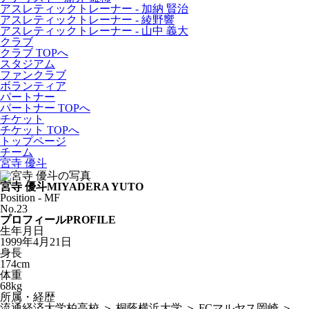
アスレティックトレーナー - 加納 賢治
アスレティックトレーナー - 綾野響
アスレティックトレーナー - 山中 義大
クラブ
クラブ TOPへ
スタジアム
ファンクラブ
ボランティア
パートナー
パートナー TOPへ
チケット
チケット TOPへ
トップページ
チーム
宮寺 優斗
宮寺 優斗
MIYADERA YUTO
Position - MF
No.23
プロフィール
PROFILE
生年月日
1999年4月21日
身長
174cm
体重
68kg
所属・経歴
流通経済大学柏高校 ＞ 桐蔭横浜大学 ＞ FCマルヤス岡崎 ＞