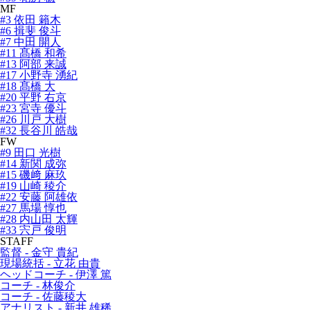
MF
#3 依田 籟木
#6 揖斐 俊斗
#7 中田 開人
#11 髙橋 和希
#13 阿部 来誠
#17 小野寺 湧紀
#18 髙橋 大
#20 平野 右京
#23 宮寺 優斗
#26 川戸 大樹
#32 長谷川 皓哉
FW
#9 田口 光樹
#14 新関 成弥
#15 磯﨑 麻玖
#19 山崎 稜介
#22 安藤 阿雄依
#27 馬場 惇也
#28 内山田 太輝
#33 宍戸 俊明
STAFF
監督 - 金守 貴紀
現場統括 - 立花 由貴
ヘッドコーチ - 伊澤 篤
コーチ - 林俊介
コーチ - 佐藤稜大
アナリスト - 新井 雄稀