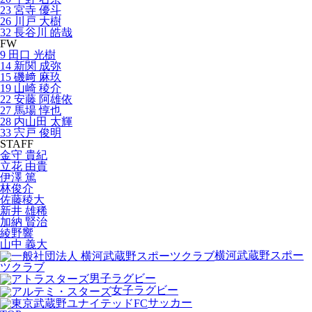
23 宮寺 優斗
26 川戸 大樹
32 長谷川 皓哉
FW
9 田口 光樹
14 新関 成弥
15 磯﨑 麻玖
19 山崎 稜介
22 安藤 阿雄依
27 馬場 惇也
28 内山田 太輝
33 宍戸 俊明
STAFF
金守 貴紀
立花 由貴
伊澤 篤
林俊介
佐藤稜大
新井 雄稀
加納 賢治
綾野響
山中 義大
横河武蔵野スポー
ツクラブ
男子ラグビー
女子ラグビー
サッカー