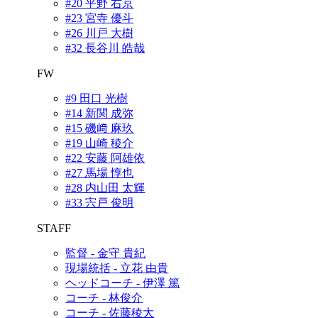
#20 平野 右京
#23 宮寺 優斗
#26 川戸 大樹
#32 長谷川 皓哉
FW
#9 田口 光樹
#14 新関 成弥
#15 磯﨑 麻玖
#19 山崎 稜介
#22 安藤 阿雄依
#27 馬場 惇也
#28 内山田 太輝
#33 宍戸 俊明
STAFF
監督 - 金守 貴紀
現場統括 - 立花 由貴
ヘッドコーチ - 伊澤 篤
コーチ - 林俊介
コーチ - 佐藤稜大