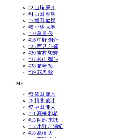
#2 山﨑 舜介
#4 山田 梨功
#5 増田 健昇
#8 小林 大地
#10 鳥居 俊
#16 中野 創介
#25 西見 斗輝
#30 吉村 駿輝
#37 杉山 弾斗
#38 箱崎 拓
#39 花房 稔
MF
#3 依田 籟木
#6 揖斐 俊斗
#7 中田 開人
#11 髙橋 和希
#13 阿部 来誠
#17 小野寺 湧紀
#18 髙橋 大