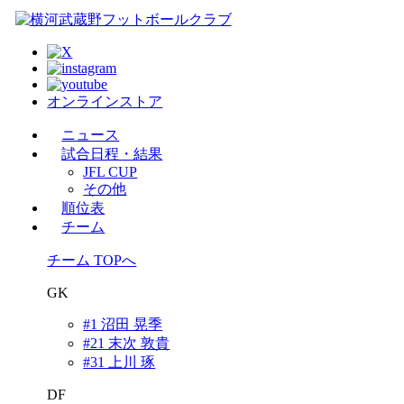
オンラインストア
ニュース
試合日程・結果
JFL CUP
その他
順位表
チーム
チーム TOPへ
GK
#1 沼田 晃季
#21 末次 敦貴
#31 上川 琢
DF