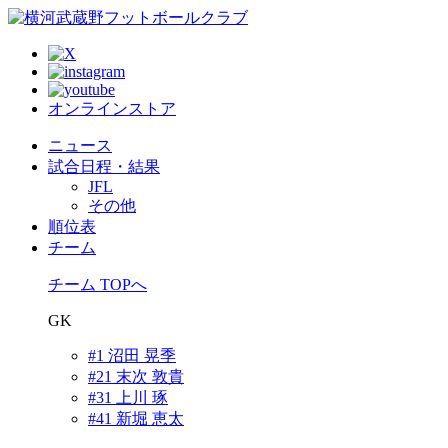
オンラインストア
ニュース
試合日程・結果
JFL
その他
順位表
チーム
チーム TOPへ
GK
#1 沼田 晃季
#21 末次 敦貴
#31 上川 琢
#41 新堀 恵太