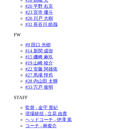
#18 髙橋 大
#20 平野 右京
#23 宮寺 優斗
#26 川戸 大樹
#32 長谷川 皓哉
FW
#9 田口 光樹
#14 新関 成弥
#15 磯﨑 麻玖
#19 山崎 稜介
#22 安藤 阿雄依
#27 馬場 惇也
#28 内山田 太輝
#33 宍戸 俊明
STAFF
監督 - 金守 貴紀
現場統括 - 立花 由貴
ヘッドコーチ - 伊澤 篤
コーチ - 林俊介