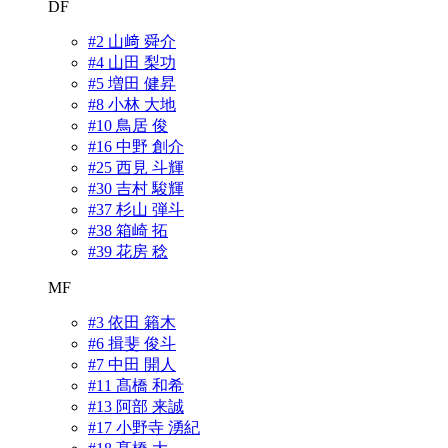
DF
#2 山﨑 舜介
#4 山田 梨功
#5 増田 健昇
#8 小林 大地
#10 鳥居 俊
#16 中野 創介
#25 西見 斗輝
#30 吉村 駿輝
#37 杉山 弾斗
#38 箱崎 拓
#39 花房 稔
MF
#3 依田 籟木
#6 揖斐 俊斗
#7 中田 開人
#11 髙橋 和希
#13 阿部 来誠
#17 小野寺 湧紀